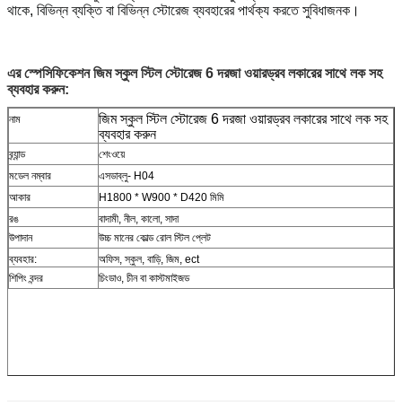
থাকে, বিভিন্ন ব্যক্তি বা বিভিন্ন স্টোরেজ ব্যবহারের পার্থক্য করতে সুবিধাজনক।
এর স্পেসিফিকেশন
জিম স্কুল স্টিল স্টোরেজ 6 দরজা ওয়ারড্রব লকারের সাথে লক সহ
ব্যবহার করুন
:
জিম স্কুল স্টিল স্টোরেজ 6 দরজা ওয়ারড্রব লকারের সাথে লক সহ
নাম
ব্যবহার করুন
ব্র্যান্ড
শেংওয়ে
মডেল নম্বার
এসডাব্লু- H04
আকার
H1800 * W900 * D420 মিমি
রঙ
বাদামী, নীল, কালো, সাদা
উপাদান
উচ্চ মানের কোল্ড রোল স্টিল প্লেট
ব্যবহার:
অফিস, স্কুল, বাড়ি, জিম, ect
শিপিং বন্দর
চিংডাও, চীন বা কাস্টমাইজড