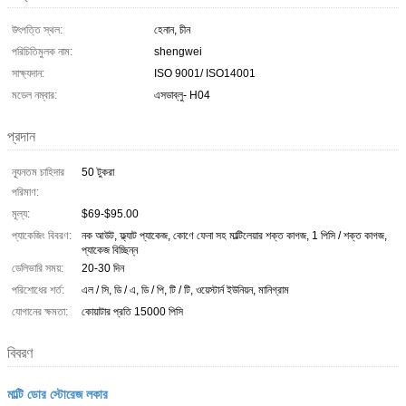
উৎপত্তি স্থল:
হেনান, চীন
পরিচিতিমুলক নাম:
shengwei
সাক্ষ্যদান:
ISO 9001/ ISO14001
মডেল নম্বার:
এসডাব্লু- H04
প্রদান
ন্যূনতম চাহিদার
50 টুকরা
পরিমাণ:
মূল্য:
$69-$95.00
প্যাকেজিং বিবরণ:
নক আউট, ফ্ল্যাট প্যাকেজ, কোণে ফেনা সহ মাল্টিলেয়ার শক্ত কাগজ, 1 পিসি / শক্ত কাগজ,
প্যাকেজ বিচ্ছিন্ন
ডেলিভারি সময়:
20-30 দিন
পরিশোধের শর্ত:
এল / সি, ডি / এ, ডি / পি, টি / টি, ওয়েস্টার্ন ইউনিয়ন, মানিগ্রাম
যোগানের ক্ষমতা:
কোয়াটার প্রতি 15000 পিসি
বিবরণ
মাল্টি ডোর স্টোরেজ লকার