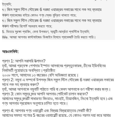
ইত্যাদি;
জিম স্কুল স্টিল স্টোরেজ 6 দরজা ওয়ারড্রব লকারের সাথে লক সহ ব্যবহার
ঘ।
করুন
প্যাকেজের বাইরে কোনও পণ্য স্কেচ মুদ্রিত থাকতে পারে;
জিম স্কুল স্টিল স্টোরেজ 6 দরজা ওয়ারড্রব লকারের সাথে লক সহ ব্যবহার
ঘ।
করুন
পরীক্ষার রিপোর্ট সরবরাহ করতে পারে;
5. ভিতরে সুরক্ষা প্যাকিং, ফেনা উপকরণ, অ্যান্টি-আর্দ্রতা প্লাস্টিক ইত্যাদি;
We. আমরা আপনার কাস্টমাইজড ডিজাইন হিসাবে প্যাকেজটি তৈরি করতে পারি।
আরএফকিউ:
প্রশ্ন 1: আপনি সরাসরি উত্পাদন?
হ্যাঁ, আমরা প্রত্যক্ষ পেশাদার ইস্পাত আসবাবের প্রস্তুতকারক, চীনের ইয়িনবিনের
নিকটবর্তী লুয়োয়াংয়ে অবস্থিত।প্রতিষ্ঠিত
২০০৮ সালে, আমাদের ১৩ বছরেরও বেশি অভিজ্ঞতা রয়েছে।
প্রশ্ন 2: নমুনা এ সম্পর্কে উপলব্ধ
জিম স্কুল স্টিল স্টোরেজ 6 দরজা ওয়ারড্রব লকারের
সাথে লক সহ ব্যবহার করুন
?
হ্যাঁ, আমরা আপনাকে নমুনাটি পাঠাতে পারি বা কেবল আপনাকে গুণ পরীক্ষা করার জন্য।
প্রশ্ন 3: কোন সমুদ্র বন্দর আপনি আপনার পোর্টকেট চালান করবেন?
আমাদের সমুদ্র বন্দরটি সাধারণত কিংডাও, সাংহাই, তিয়ানজিন, নিংবো ইত্যাদি হবে।এবং
পণ্য আপনার প্রয়োজন অনুসারে চালিত হতে পারে।
প্রশ্ন 4: আপনার পণ্য ওয়ারেন্টি এবং বিক্রয় বিক্রয়োত্তর সেবাটি কী?
আমাদের সমস্ত পণ্যের 5 বছরের ওয়্যারেন্টি রয়েছে, যে কোনও প্রশ্ন দয়া করে আমার