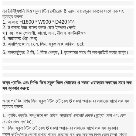
এর বৈশিষ্ট্যগুলি
জিম স্কুল স্টিল স্টোরেজ 6 দরজা ওয়ারড্রব লকারের সাথে লক সহ
ব্যবহার করুন
:
1. আকার: H1800 * W900 * D420 মিমি;
2. উপাদান: উচ্চ মানের কলড রোল ইস্পাত প্লেট;
ঘ।
রঙ: গরম গোলাপী, কালো, সাদা, নীল বা কাস্টমাইজড
4. সারফেস: গুঁড়া লেপ;
5. অ্যাপ্লিকেশন: হোম, জিম, স্কুল এবং অফিস, ect;
6. অন্তর্ভুক্ত: 2 কী, 1 নীচে শেল্ফ, 1 হ্যাঙ্গারের সাথে কী লক
প্রতিটি দরজা জন্য।
জন্য প্যাকিং এবং শিপিং
জিম স্কুল স্টিল স্টোরেজ 6 দরজা ওয়ারড্রব লকারের সাথে লক
সহ ব্যবহার করুন
:
জন্য প্যাকিং বিশদ
জিম স্কুল স্টিল স্টোরেজ 6 দরজা ওয়ারড্রব লকারের সাথে লক সহ
ব্যবহার করুন
:
1. প্যাকিং পদ্ধতি: সম্পূর্ণরূপে নক-ডাউন, স্ট্যান্ডার্ড এক্সপোর্ট রেকর্ড (মুক্তো ফেনা এবং ফেনা
বোর্ডের সাথে প্যাকিং);
জিম স্কুল স্টিল স্টোরেজ 6 দরজা ওয়ারড্রব লকারের সাথে লক সহ ব্যবহার
ঘ।
করুন
কার্টনগুলিতে লোগো রাখতে পারেন, মডেলের নাম এবং মডেলের বিশদ যেমন টুকরা, মাত্রা