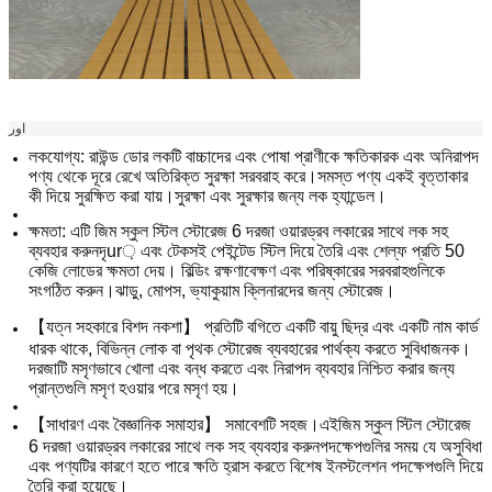
اور
লকযোগ্য: রাউন্ড ডোর লকটি বাচ্চাদের এবং পোষা প্রাণীকে ক্ষতিকারক এবং অনিরাপদ
পণ্য থেকে দূরে রেখে অতিরিক্ত সুরক্ষা সরবরাহ করে।সমস্ত পণ্য একই বৃত্তাকার
কী দিয়ে সুরক্ষিত করা যায়।সুরক্ষা এবং সুরক্ষার জন্য লক হ্যান্ডেল।
ক্ষমতা: এটি
জিম স্কুল স্টিল স্টোরেজ 6 দরজা ওয়ারড্রব লকারের সাথে লক সহ
ব্যবহার করুন
দৃur় এবং টেকসই পেইন্টেড স্টিল দিয়ে তৈরি এবং শেল্ফ প্রতি 50
কেজি লোডের ক্ষমতা দেয়। বিল্ডিং রক্ষণাবেক্ষণ এবং পরিষ্কারের সরবরাহগুলিকে
সংগঠিত করুন।ঝাড়ু, মোপস, ভ্যাকুয়াম ক্লিনারদের জন্য স্টোরেজ।
【যত্ন সহকারে বিশদ নকশা】 প্রতিটি বগিতে একটি বায়ু ছিদ্র এবং একটি নাম কার্ড
ধারক থাকে, বিভিন্ন লোক বা পৃথক স্টোরেজ ব্যবহারের পার্থক্য করতে সুবিধাজনক।
দরজাটি মসৃণভাবে খোলা এবং বন্ধ করতে এবং নিরাপদ ব্যবহার নিশ্চিত করার জন্য
প্রান্তগুলি মসৃণ হওয়ার পরে মসৃণ হয়।
【সাধারণ এবং বৈজ্ঞানিক সমাহার】 সমাবেশটি সহজ।এই
জিম স্কুল স্টিল স্টোরেজ
6 দরজা ওয়ারড্রব লকারের সাথে লক সহ ব্যবহার করুন
পদক্ষেপগুলির সময় যে অসুবিধা
এবং পণ্যটির কারণে হতে পারে ক্ষতি হ্রাস করতে বিশেষ ইনস্টলেশন পদক্ষেপগুলি দিয়ে
তৈরি করা হয়েছে।