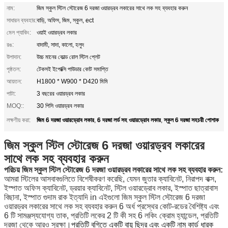
নাম:
জিম স্কুল স্টিল স্টোরেজ 6 দরজা ওয়ারড্রব লকারের সাথে লক সহ ব্যবহার করুন
সাধারন ব্যবহার:
বাড়ি, অফিস, জিম, স্কুল, ect
মেল প্যাকিং:
ওয়াই ওয়ারড্রব লকার
রঙ:
বাদামী, সাদা, কালো, হলুদ
উপাদান:
উচ্চ মানের কোল্ড রোল স্টিল প্লেট
পৃষ্ঠতল:
টেকসই ইপোক্সি পাউডার কোট সমাপ্তি
আয়তন:
H1800 * W900 * D420 মিমি
পাটা:
3 বছরের ওয়ারড্রব লকার
MOQ::
30 পিসি ওয়ারড্রব লকার
জিম 6 দরজা ওয়ারড্রোব লকার
6 দরজা লর্ড সহ ওয়ারড্রোব লকার
স্কুল 6 দরজা সহচরী পোশাক
লক্ষণীয় করা:
,
,
জিম স্কুল স্টিল স্টোরেজ 6 দরজা ওয়ারড্রব লকারের
সাথে লক সহ ব্যবহার করুন
পরিচয়
জিম স্কুল স্টিল স্টোরেজ 6 দরজা ওয়ারড্রব লকারের সাথে লক সহ ব্যবহার করুন
:
আমরা স্টিলের আসবাবগুলিতে বিশেষীকরণ করেছি, যেমন জুতার ক্যাবিনেট, নিরাপদ বাক্স,
ইস্পাত অফিস ক্যাবিনেট, ড্রয়ার ক্যাবিনেট, স্টিল ওয়ারড্রোব লকার, ইস্পাত ছাত্রাবাস
বিছানা, ইস্পাত গুদাম রাক ইত্যাদি in
এইগুলো
জিম স্কুল স্টিল স্টোরেজ 6 দরজা
ওয়ারড্রব লকারের সাথে লক সহ ব্যবহার করুন
6 অর্ধ প্রস্থের কোট-রডের বৈশিষ্ট্য
এবং
6 টি সামঞ্জস্যযোগ্য তাক, প্রতিটি লকের 2 টি কী সহ 6 লকিং ক্রোম হ্যান্ডেল, প্রতিটি
দরজা থেকে আরও সুরক্ষা।
প্রতিটি বগিতে একটি বায়ু ছিদ্র এবং একটি নাম কার্ড ধারক