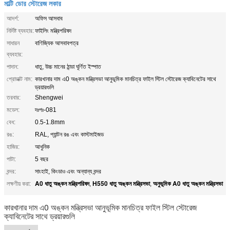
মাল্টি ডোর স্টোরেজ লকার
আদর্শ:
অফিস আসবাব
নির্দিষ্ট ব্যবহার:
ফাইলিং মন্ত্রিপরিষদ
সাধারন
বাণিজ্যিক আসবাবপত্র
ব্যবহার:
পাদান:
ধাতু, উচ্চ মানের ঠান্ডা ঘূর্ণিত ইস্পাত
প্রোডাক্ট নাম:
কারখানার দাম এ0 অঙ্কন মন্ত্রিসভা আনুভূমিক মানচিত্র ফাইল স্টিল স্টোরেজ ক্যাবিনেটের সাথে
ড্রয়ারগুলি
তরবার:
Shengwei
মডেল:
দঃপঃ-081
বেধ:
0.5-1.8mm
রঙ:
RAL, প্যান্টন রঙ এবং কাস্টমাইজড
হাজির:
আধুনিক
পাটা:
5 বছর
বন্দর:
সাংহাই, কিংডাও এবং অন্যান্য বন্দর
A0 ধাতু অঙ্কন মন্ত্রিপরিষদ
H550 ধাতু অঙ্কন মন্ত্রিসভা
অনুভূমিক A0 ধাতু অঙ্কন মন্ত্রিসভা
লক্ষণীয় করা:
,
,
কারখানার দাম এ0 অঙ্কন মন্ত্রিসভা আনুভূমিক মানচিত্র ফাইল স্টিল স্টোরেজ
ক্যাবিনেটের সাথে ড্রয়ারগুলি