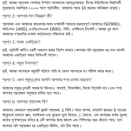
হ্যাঁ, আমরা প্রত্যক্ষ পেশাদার ইস্পাত আসবাবের প্রস্তুতকারক, চীনের ইয়িনবিনের নিকটবর্তী
লুয়োয়াংয়ে অবস্থিত।২০০৮ সালে প্রতিষ্ঠিত, আমাদের প্রায় 10 বছরের অভিজ্ঞতা রয়েছে।
প্রশ্ন 2: আপনার মান নিয়ন্ত্রণ কী?
গ্রাহকরা এবং আমাদের কারখানার জন্য গুণমানটি সবচেয়ে গুরুত্বপূর্ণ।আমাদের ISO9001,
আইএসও 14001,
ওএইচএসএএস 18001, বিভি, এসজিএস,
ইত্যাদি। আমরা খুব ধাপে
আমাদের পণ্যগুলির গুণমান কঠোরভাবে পরিচালনা করি।
প্রশ্ন 3: সহজ একত্রিত?
হ্যাঁ, প্রতিটি কার্টনে একটি সমাবেশ করার নির্দেশ থাকবে।আপনার যদি প্রয়োজন হয় তবে আপনি
আমাদের একত্রিত করার ভিডিওটি পাবেন।
প্রশ্ন 4: নমুনা উপলব্ধ?
হ্যাঁ, আমরা আপনাকে নমুনাটি পাঠাতে পারি বা কেবল আপনাকে গুণ পরীক্ষা করার জন্য।
প্রশ্ন 5: কোন সমুদ্র বন্দর আপনি আপনার পণ্য চালান করবেন?
আমাদের সমুদ্র বন্দরটি সাধারণত কিংডাও, সাংহাই, তিয়ানজিন, নিংবো ইত্যাদি হবে।এবং পণ্য
আপনার প্রয়োজন অনুসারে চালিত হতে পারে।
প্রশ্ন 6: আপনার প্যাকেজ কি?
আমাদের জেনারেল প্যাকেজটি ফ্ল্যাট প্যাকেজ, 1 পিসি / শক্ত কাগজ, রপ্তানি ব্যবহৃত 5 স্তরের
স্ট্যান্ডার্ড রফতান বাক্স, প্লাইফাম এবং মুক্তো তুলা ভিতরে ,োকানো, এবং কাগজের কর্নার সুরক্ষা,
কাঠের তৃণক্ষেত্রের বাইরে it এটি আপনার জন্য জায়গা এবং শিপিংয়ের খরচ বাঁচাতে পারে, তবে
আপনার যদি প্রয়োজন হয় একত্রিত জিনিস, এটা ঠিক আছে।