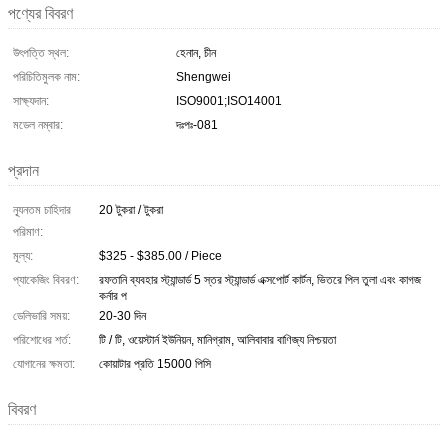
পণ্যের বিবরণ
উৎপত্তি স্থল:
হেনান, চীন
পরিচিতিমুলক নাম:
Shengwei
সাক্ষ্যদান:
ISO9001;ISO14001
মডেল নম্বার:
দঃপঃ-081
প্রদান
ন্যূনতম চাহিদার
20 টুকরা / টুকরা
পরিমাণ:
মূল্য:
$325 - $385.00 / Piece
প্যাকেজিং বিবরণ:
রফতানি ব্যবহার স্ট্যান্ডার্ড 5 স্তর স্ট্যান্ডার্ড এক্সপোর্ট কার্টন, ভিতরে পিল তুলা এবং কাগজ
কর্নার প
ডেলিভারি সময়:
20-30 দিন
পরিশোধের শর্ত:
টি / টি, ওয়েস্টার্ন ইউনিয়ন, মানিগ্রাম, আলিবাবার বাণিজ্য নিশ্চয়তা
যোগানের ক্ষমতা:
কোয়াটার প্রতি 15000 পিসি
বিবরণ