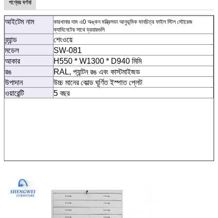
পণ্যের বর্ণনা
আইটেম নাম
কারখানার দাম এ0 অঙ্কন মন্ত্রিসভা আনুভূমিক মানচিত্র ফাইল স্টিল স্টোরেজ
ক্যাবিনেটের সাথে ড্রয়ারগুলি
ব্র্যান্ড
শেংওয়ে
মডেল
SW-081
আকার
H550 * W1300 * D940 মিমি
রঙ
RAL, প্যান্টন রঙ এবং কাস্টমাইজড
উপাদান
উচ্চ মানের কোল্ড ঘূর্ণিত ইস্পাত প্লেট
ওয়ারেন্টি
5 বছর