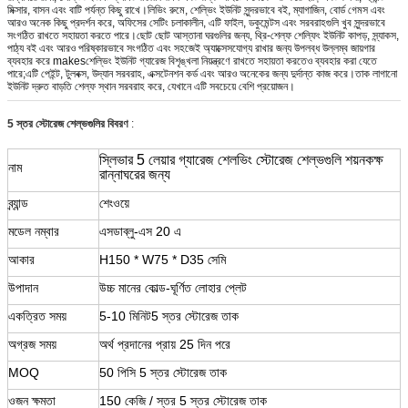
মিক্সার, বাসন এবং বাটি পর্যন্ত কিছু রাখে।লিভিং রুমে, শেল্ভিং ইউনিট সুন্দরভাবে বই, ম্যাগাজিন, বোর্ড গেমস এবং
আরও অনেক কিছু প্রদর্শন করে, অফিসের সেটিং চলাকালীন, এটি ফাইল, ডকুমেন্টস এবং সরবরাহগুলি খুব সুন্দরভাবে
সংগঠিত রাখতে সহায়তা করতে পারে।ছোট ছোট আস্তানা ঘরগুলির জন্য, থ্রি-শেল্ফ শেল্ফিং ইউনিট কাপড়, স্ন্যাকস,
পাঠ্য বই এবং আরও পরিষ্কারভাবে সংগঠিত এবং সহজেই অ্যাক্সেসযোগ্য রাখার জন্য উপলব্ধ উল্লম্ব জায়গার
ব্যবহার করে makesশেল্ভিং ইউনিট গ্যারেজ বিশৃঙ্খলা নিয়ন্ত্রণে রাখতে সহায়তা করতেও ব্যবহার করা যেতে
পারে;এটি পেইন্ট, টুলবক্স, উদ্যান সরবরাহ, এক্সটেনশন কর্ড এবং আরও অনেকের জন্য দুর্দান্ত কাজ করে।তাক লাগানো
ইউনিট দ্রুত বাড়তি শেল্ফ স্থান সরবরাহ করে, যেখানে এটি সবচেয়ে বেশি প্রয়োজন।
5 স্তর স্টোরেজ শেল্ভগুলির বিবরণ
:
স্লিভার 5 লেয়ার গ্যারেজ শেলভিং স্টোরেজ শেল্ভগুলি শয়নকক্ষ
নাম
রান্নাঘরের জন্য
ব্র্যান্ড
শেংওয়ে
মডেল নম্বার
এসডাব্লু-এস 20 এ
আকার
H150 * W75 * D35 সেমি
উপাদান
উচ্চ মানের কোল্ড-ঘূর্ণিত লোহার প্লেট
একত্রিত সময়
5-10 মিনিট
5 স্তর স্টোরেজ তাক
অগ্রজ সময়
অর্থ প্রদানের প্রায় 25 দিন পরে
MOQ
50 পিসি
5 স্তর স্টোরেজ তাক
ওজন ক্ষমতা
150 কেজি / স্তর 5 স্তর স্টোরেজ তাক