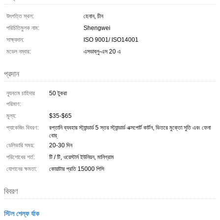
উৎপত্তি স্থল:
হেনান, চীন
পরিচিতিমুলক নাম:
Shengwei
সাক্ষ্যদান:
ISO 9001/ ISO14001
মডেল নম্বার:
এসডাব্লু-এস 20 এ
প্রদান
ন্যূনতম চাহিদার
50 টুকরা
পরিমাণ:
মূল্য:
$35-$65
প্যাকেজিং বিবরণ:
রপ্তানি ব্যবহার স্ট্যান্ডার্ড 5 স্তর স্ট্যান্ডার্ড এক্সপোর্ট কার্টন, ভিতরে মুক্তো সুতি এবং ফেনা
বোর্
ডেলিভারি সময়:
20-30 দিন
পরিশোধের শর্ত:
টি / টি, ওয়েস্টার্ন ইউনিয়ন, মানিগ্রাম
যোগানের ক্ষমতা:
কোয়াটার প্রতি 15000 পিসি
বিবরণ
স্টিল শেল্ফ র্যাক