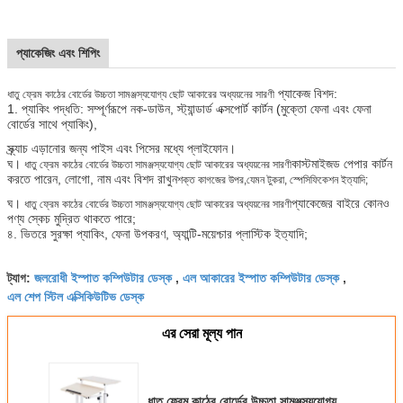
প্যাকেজিং এবং শিপিং
প্যাকেজ বিশদ:
ধাতু ফ্রেম কাঠের বোর্ডের উচ্চতা সামঞ্জস্যযোগ্য ছোট আকারের অধ্যয়নের সারণী
1. প্যাকিং পদ্ধতি: সম্পূর্ণরূপে নক-ডাউন, স্ট্যান্ডার্ড এক্সপোর্ট কার্টন (মুক্তো ফেনা এবং ফেনা
বোর্ডের সাথে প্যাকিং),
স্ক্র্যাচ এড়ানোর জন্য পাইস এবং পিসের মধ্যে প্লাইফোন।
ঘ।
কাস্টমাইজড পেপার কার্টন
ধাতু ফ্রেম কাঠের বোর্ডের উচ্চতা সামঞ্জস্যযোগ্য ছোট আকারের অধ্যয়নের সারণী
করতে পারেন, লোগো, নাম এবং বিশদ রাখুন
শক্ত কাগজের উপর,
যেমন টুকরা, স্পেসিফিকেশন ইত্যাদি;
ঘ।
প্যাকেজের বাইরে কোনও
ধাতু ফ্রেম কাঠের বোর্ডের উচ্চতা সামঞ্জস্যযোগ্য ছোট আকারের অধ্যয়নের সারণী
পণ্য স্কেচ মুদ্রিত থাকতে পারে;
৪. ভিতরে সুরক্ষা প্যাকিং, ফেনা উপকরণ, অ্যান্টি-ময়েশ্চার প্লাস্টিক ইত্যাদি;
জলরোধী ইস্পাত কম্পিউটার ডেস্ক
এল আকারের ইস্পাত কম্পিউটার ডেস্ক
ট্যাগ:
,
,
এল শেপ স্টিল এক্সিকিউটিভ ডেস্ক
এর সেরা মূল্য পান
ধাতু ফ্রেম কাঠের বোর্ডের উচ্চতা সামঞ্জস্যযোগ্য