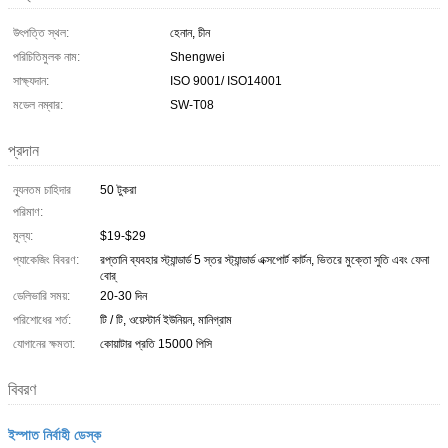
উৎপত্তি স্থল:
হেনান, চীন
পরিচিতিমুলক নাম:
Shengwei
সাক্ষ্যদান:
ISO 9001/ ISO14001
মডেল নম্বার:
SW-T08
প্রদান
ন্যূনতম চাহিদার
50 টুকরা
পরিমাণ:
মূল্য:
$19-$29
প্যাকেজিং বিবরণ:
রপ্তানি ব্যবহার স্ট্যান্ডার্ড 5 স্তর স্ট্যান্ডার্ড এক্সপোর্ট কার্টন, ভিতরে মুক্তো সুতি এবং ফেনা
বোর্
ডেলিভারি সময়:
20-30 দিন
পরিশোধের শর্ত:
টি / টি, ওয়েস্টার্ন ইউনিয়ন, মানিগ্রাম
যোগানের ক্ষমতা:
কোয়াটার প্রতি 15000 পিসি
বিবরণ
ইস্পাত নির্বাহী ডেস্ক