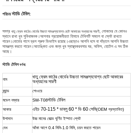
স্টাডি টেবিল
পরিচয়
:
সমগ্র
, লোকদের যে কোনও
ধাতু ফ্রেম কাঠের বোর্ডের উচ্চতা সামঞ্জস্যযোগ্য ছোট আকারের অধ্যয়নের সারণী
স্থানে রাখা খুব সুবিধাজনক।আপনার প্রয়োজনীয়তা হিসাবে টেবিলটি সমতল বা স্লেট রাখতে
পারেন।বোর্ডের পাশে ড্রপ প্রুফ ডিভাইস রয়েছে।এছাড়াও আপনি বসে বা দাঁড়ালে আপনি উচ্চতা
সামঞ্জস্য করতে পারেন।আতঙ্কিত এবং জন্য খুব স্বাস্থ্যকর
বসার ঘর, অফিস, হোটেল এ সব ঠিক
আছে।
স্টাডি টেবিল
বর্ণনা:
ধাতু ফ্রেম কাঠের বোর্ডের উচ্চতা সামঞ্জস্যযোগ্য ছোট আকারের
নাম
অধ্যয়নের সারণী
ব্র্যান্ড
শেংওয়ে
স্টাডি টেবিল
মডেল নম্বার
SW-T08
এইচ 70-115 * ডাব্লু 6
0 * ডি 6
0 সেমি
আকার
(OEM প্রস্তাবিত)
উপাদান
উচ্চ মানের কোল্ড ঘূর্ণিত ইস্পাত প্লেট
বেধ
আঁকা আগে 0.4 মিমি-1.0 মিমি, চয়ন করতে পারেন