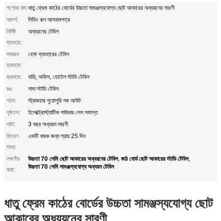
পণ্যের নাম:
ধাতু ফ্রেম কাঠের বোর্ডের উচ্চতা সামঞ্জস্যযোগ্য ছোট আকারের অধ্যয়নের সারণী
আদর্শ:
লিভিং রুন আসবাবপত্র
নির্দিষ্ট
অধ্যয়নের টেবিল
ব্যবহার:
সাধারন
হোম ব্যবহারের টেবিল
ব্যবহার:
ব্যবহার:
বাড়ি, অফিস, হোটেল স্টাডি টেবিল
রঙ:
সাদা স্টাডি টেবিল
গঠন:
স্ট্রাকচার পুরোপুরি নক আউট
পৃষ্ঠতল:
ইলেক্ট্রোস্ট্যাটিক পাউডার লেপ সমাপ্ত
পাটা:
3 বছর অধ্যয়ন সারণী
বিতরণ
একটি ধারক জন্য প্রায় 25 দিন
সময়:
উচ্চতা 70 সেমি ছোট আকারের অধ্যয়নের টেবিল
কাঠ বোর্ড ছোট আকারের স্টাডি টেবিল
লক্ষণীয়
,
,
উচ্চতা 70 সেমি সামঞ্জস্যযোগ্য অধ্যয়ন টেবিল
করা:
ধাতু ফ্রেম কাঠের বোর্ডের উচ্চতা সামঞ্জস্যযোগ্য ছোট
আকারের অধ্যয়নের সারণী