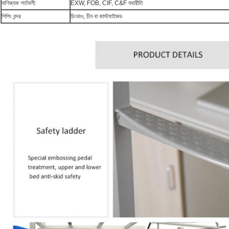
বাণিজ্যক শর্তাবলী:
EXW, FOB, CIF, C&F যথারীতি
শিপিং বন্দর
চিংডাও, চীন বা কাস্টমাইজড