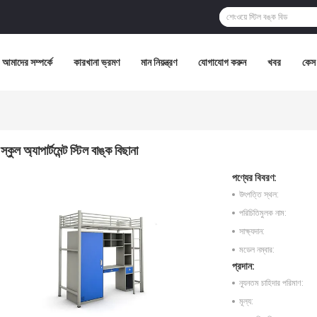
আমাদের সম্পর্কে
কারখানা ভ্রমণ
মান নিয়ন্ত্রণ
যোগাযোগ করুন
খবর
কেস
স্কুল অ্যাপার্টমেন্ট স্টিল বাঙ্ক বিছানা
পণ্যের বিবরণ:
উৎপত্তি স্থল:
পরিচিতিমুলক নাম:
সাক্ষ্যদান:
মডেল নম্বার:
প্রদান:
ন্যূনতম চাহিদার পরিমাণ:
মূল্য: