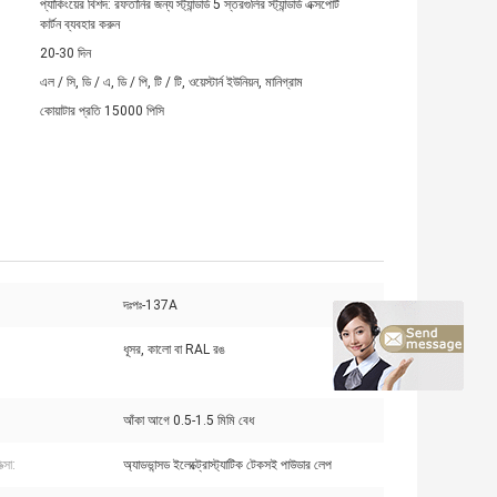
প্যাকিংয়ের বিশদ: রফতানির জন্য স্ট্যান্ডার্ড 5 স্তরগুলির স্ট্যান্ডার্ড এক্সপোর্ট
কার্টন ব্যবহার করুন
20-30 দিন
এল / সি, ডি / এ, ডি / পি, টি / টি, ওয়েস্টার্ন ইউনিয়ন, মানিগ্রাম
কোয়াটার প্রতি 15000 পিসি
দঃপঃ-137A
ধূসর, কালো বা RAL রঙ
আঁকা আগে 0.5-1.5 মিমি বেধ
ত্সা:
অ্যাডভান্সড ইলেক্ট্রোস্ট্যাটিক টেকসই পাউডার লেপ