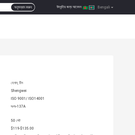
উদ্ধৃতির জন্য আবেদন
অনুসন্ধান করুন
|
Bengali
হেনান, চীন
Shengwei
ISO 9001/ ISO14001
দঃপঃ-137A
50 সেট
$119-$135.00