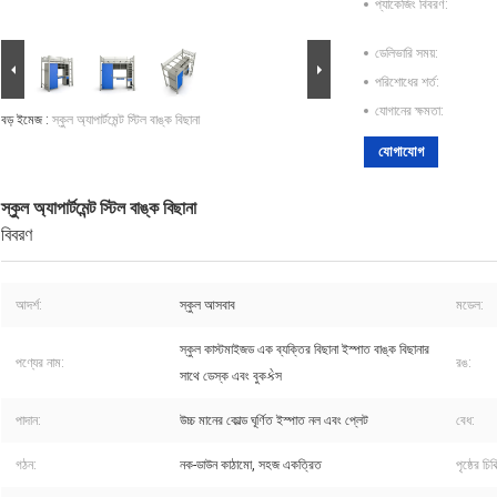
প্যাকেজিং বিবরণ:
ডেলিভারি সময়:
পরিশোধের শর্ত:
যোগানের ক্ষমতা:
বড় ইমেজ :
স্কুল অ্যাপার্টমেন্ট স্টিল বাঙ্ক বিছানা
যোগাযোগ
স্কুল অ্যাপার্টমেন্ট স্টিল বাঙ্ক বিছানা
বিবরণ
আদর্শ:
স্কুল আসবাব
মডেল:
স্কুল কাস্টমাইজড এক ব্যক্তির বিছানা ইস্পাত বাঙ্ক বিছানার
পণ্যের নাম:
রঙ:
সাথে ডেস্ক এবং বুকકેস
পাদান:
উচ্চ মানের কোল্ড ঘূর্ণিত ইস্পাত নল এবং প্লেট
বেধ:
গঠন:
নক-ডাউন কাঠামো, সহজ একত্রিত
পৃষ্ঠের চিকি