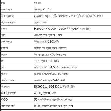
ব্র্যান্ড
শেংওয়ে
মডেল নম্বার
এসডাব্লু -137 এ
নির্দিষ্ট ব্যবহার:
ছাত্রাবাস / স্কুল / কর্মী / অ্যাপার্টমেন্ট / সেনাবাহিনী এক ব্যক্তি বিছানাপত্র
সাধারন ব্যবহার:
স্কুল আসবাব
আকার
H2000 * W2000 * D900 মিমি (OEM প্রস্তাবিত)
ওজন
এক সেট জন্য প্রায় 90 কেজি
ওজন ক্ষমতা
উপরের বাঙ্ক: 130 কেজি
কাঠামো:
কাঠামো নক আউট, সহজ একত্রিত
উপাদান
উচ্চ মানের কোল্ড ঘূর্ণিত ইস্পাত নল
রঙ:
কালো, ধূসর বা কাস্টমাইজড
বেধ
আঁকা আগে 0.5-1.5 মিমি, চয়ন করতে পারেন
পৃষ্ঠতল
টেকসই ইপোক্সি পাউডার কোট সমাপ্ত
একত্রিত সময়
এক সেট জন্য প্রায় 5-10 মিনিট
শংসাপত্র
ISO9001, ISO14001, টিইউভি, বিভি
40HQ পরিমাণ
40HQ প্রায় 80 সেট
MOQ
50 একটি স্লিপার বাঙ্ক বিছানা সেট করে
পরিশোধের শর্ত
টি / টি, ওয়েস্টার্ন ইউনিয়ন, অর্থ গ্রাম, ect