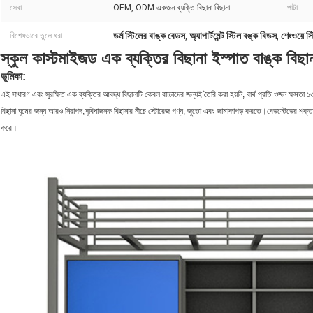
সেবা:
OEM, ODM একজন ব্যক্তি বিছানা বিছানা
পাটা:
ডর্ম স্টিলের বাঙ্ক বেডস
অ্যাপার্টমেন্ট স্টিল বঙ্ক বিডস
শেংওয়ে স
বিশেষভাবে তুলে ধরা:
,
,
স্কুল কাস্টমাইজড এক ব্যক্তির বিছানা ইস্পাত বাঙ্ক বিছ
ভূমিকা:
এই সাধারণ এবং সুরক্ষিত এক ব্যক্তির আবদ্ধ বিছানাটি কেবল বাচ্চাদের জন্যই তৈরি করা হয়নি, বার্থ প্রতি ওজন ক্ষমতা
বিছানা ঘুমের জন্য আরও নিরাপদ,
সুবিধাজনক
বিছানার নীচে স্টোরেজ পণ্য, জুতো এবং জামাকাপড় করতে।বেডস্টেডের শক্ত লো
করে।