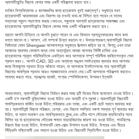
অ্যাপার্টমেন্টের বিছানা কেনার সময় একটি পরিকল্পনা করতে হবে।
বর্তমান বিশ্ববিদ্যালয় ও কলেজগুলির জন্য ছাত্রাবাস খুবই গুরুত্বপূর্ণ। শুধুমাত্র যখন
ছাত্রাবাসটি আরামদায়ক এবং নিরাপদ হয় তখনই বাবা-মা নিশ্চিত হতে পারেন যে তাদের
সন্তানরা স্কুলে পড়াশোনা করছে।অতএব, স্কুলকে অবশ্যই ছাত্রাবাসের সাজসজ্জা এবং
ছাত্রাবাসের অ্যাপার্টমেন্টের বিছানা কেনার সময় একটি পরিকল্পনা করতে হবে।
হয়তো আপনি চিন্তিত যে আপনি বুঝতে পারেন না এবং কিভাবে প্রস্তুতকারকের সাথে কথা
বলতে জানেন না। আসলে, এই সম্পর্কে চিন্তা করবেন না। উদাহরণস্বরূপ,অ্যাপার্টমেন্ট বিছানা
নির্মাতারা যেমন Shengwei আসবাবপত্র শুধুমাত্র উত্পাদন জড়িত হয় না, কিন্তু এখন তারা
আমাদের ব্যবসার ফোকাস মধ্যে সেবা অন্তর্ভুক্ত.আমরা আপনার নির্দিষ্ট চাহিদা এবং
ছাত্রাবাসের প্রকৃত পরিস্থিতিকে একত্রিত করে আপনাকে সম্পূর্ণ পরিসীমা ব্যক্তিগতকৃত সেবা
প্রদান করব।. আপনি CAD, 3D এবং অন্যান্য অঙ্কন সফটওয়্যার ব্যবহার করে আপনার
জন্য বিনামূল্যে প্রভাব চিত্র আঁকতে পারেন, যা আপনাকে ইনস্টলেশনের পরে অ্যাপার্টমেন্ট
বিছানার সামগ্রিক প্রভাব আরও স্বজ্ঞাতভাবে দেখতে দেয়।এটি আপনাকে পরিকল্পনা করতেও
সাহায্য করতে পারে, প্রকল্পের বাজেট, পণ্যের স্পেসিফিকেশন, উপকরণ ইত্যাদি
সাধারণভাবে, অ্যাপার্টমেন্ট বিছানা নির্বাচন করার সময় দুটি দিকের দিকে মনোযোগ দেওয়া উচিত।
একটি হ'ল নকশাটি যুক্তিসঙ্গত হওয়া উচিত এবং অন্যটি হ'ল সুরক্ষা। অ্যাপার্টমেন্ট বিছানাটি
সামগ্রিকভাবে মার্জিত হওয়া উচিত,পরিষ্কার এবং তাজা, এবং একটি ছোট স্থানে ব্যবহার করা
হয়। অ্যাপার্টমেন্ট বিছানা পরিচ্ছদ, ডেস্ক, এবং বিছানা সমন্বিত নকশা সমন্বয় পূর্ণ ব্যবহার করা
উচিত, যা স্থান সংরক্ষণ এবং সামগ্রিকভাবে সুন্দর,এবং এটির পাশে স্টোরেজ ক্যাবিনেটের সাথে
মিলিত হয় যা ছাত্রাবাসের স্টোরেজ ক্ষমতা বাড়ায়বিছানার জায়গা বড় হওয়া উচিত, গার্ডরিলের
উচ্চতা উচ্চ হওয়া উচিত, উপাদানটি ব্লো-মোল্ড উপাদান হওয়া উচিত, উপরের এবং নীচের
সিঁড়িগুলি শক্তিশালী এবং সমতল হওয়া উচিত এবং বিছানাটি স্থিতিশীল হওয়া উচিত।