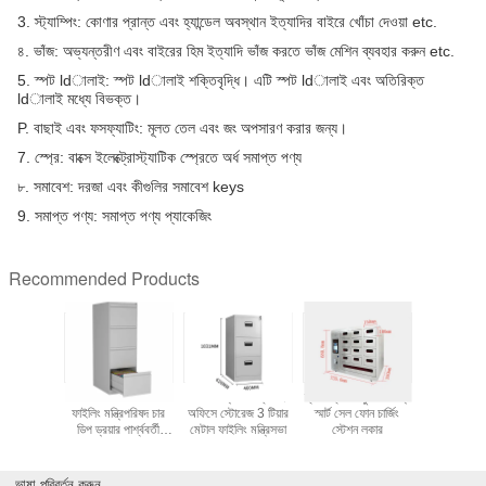
3. স্ট্যাম্পিং: কোণার প্রান্ত এবং হ্যান্ডেল অবস্থান ইত্যাদির বাইরে খোঁচা দেওয়া etc.
৪. ভাঁজ: অভ্যন্তরীণ এবং বাইরের হিম ইত্যাদি ভাঁজ করতে ভাঁজ মেশিন ব্যবহার করুন etc.
5. স্পট ldালাই: স্পট ldালাই শক্তিবৃদ্ধি।
এটি স্পট ldালাই এবং অতিরিক্ত
ldালাই মধ্যে বিভক্ত।
P. বাছাই এবং ফসফ্যাটিং: মূলত তেল এবং জং অপসারণ করার জন্য।
7. স্প্রে: বাক্সে ইলেক্ট্রোস্ট্যাটিক স্প্রেতে অর্ধ সমাপ্ত পণ্য
৮. সমাবেশ: দরজা এবং কীগুলির সমাবেশ keys
9. সমাপ্ত পণ্য: সমাপ্ত পণ্য প্যাকেজিং
Recommended Products
ব্ল্যাক মানি
অফিস আসবাবের মেটাল
লক বিগ ড্রয়ার গ্রে সহ
ক্লাস ক্যাম্প সুরক্ষার জন্য
হোম 4 স্তর ধ
বক্স ছোট
ফাইলিং মন্ত্রিপরিষদ চার
অফিসে স্টোরেজ 3 টিয়ার
স্মার্ট সেল ফোন চার্জিং
সঞ্চয় মন্ত্র
া নিরাপদ বাক্স
ডিপ ড্রয়ার পার্শ্ববর্তী
মেটাল ফাইলিং মন্ত্রিসভা
স্টেশন লকার
ডাবল ক
ফাইলিং মন্ত্রিসভা
ভাষা পরিবর্তন করুন